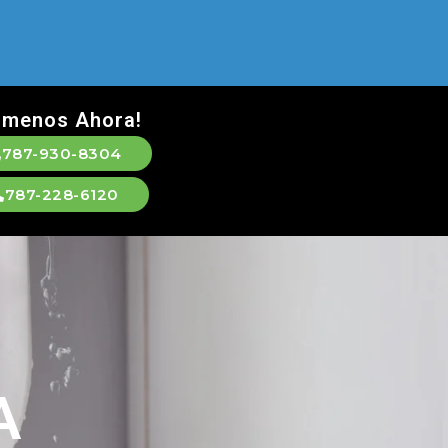
ámenos Ahora!
787-930-8304
787-228-6120
A