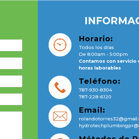
INFORMA
Horario:
Todos los días
De 8:00am - 5:00pm
Contamos con servicio 
horas laborables
Teléfono:
787-930-8304
787-228-6120
Email:
rolandotorres32@gmail
hydrotechplumbingpr@
Métodos de P